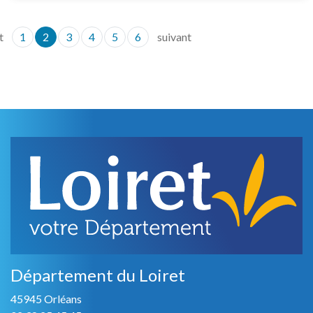
t
1
2
3
4
5
6
suivant
Département du Loiret
45945 Orléans