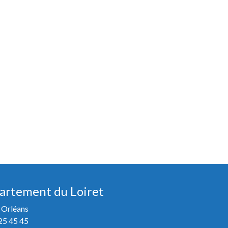
artement du Loiret
 Orléans
25 45 45