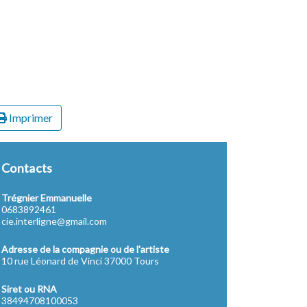
Imprimer
Contacts
Trégnier Emmanuelle
0683892461
cie.interligne@gmail.com
Adresse de la compagnie ou de l'artiste
10 rue Léonard de Vinci 37000 Tours
Siret ou RNA
38494708100053