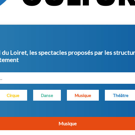
du Loiret, les spectacles proposés par les structure
rtement
.
Cirque
Danse
Musique
Théâtre
Musique