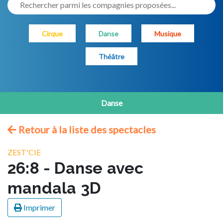
Rechercher parmi les compagnies proposées...
Cirque
Danse
Musique
Théâtre
Danse
Retour à la liste des spectacles
ZEST'CIE
26:8 - Danse avec
mandala 3D
Imprimer